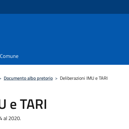
il Comune
>
Documento albo pretorio
>
Deliberazioni IMU e TARI
U e TARI
4 al 2020.