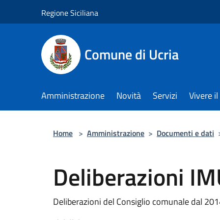
Salta al contenuto principale
Regione Siciliana
Comune di Ucria
Amministrazione
Novità
Servizi
Vivere 
Home
>
Amministrazione
>
Documenti e dati
Deliberazioni IM
Deliberazioni del Consiglio comunale dal 201