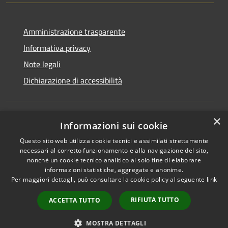
Amministrazione trasparente
Informativa privacy
Note legali
Dichiarazione di accessibilità
×
Informazioni sui cookie
RSS
Copyright © 2026 • Comune di
Questo sito web utilizza cookie tecnici e assimilati strettamente
Accessibilità
Ucria • Powered by
necessari al corretto funzionamento e alla navigazione del sito,
Privacy
Municipium
Accesso
•
nonché un cookie tecnico analitico al solo fine di elaborare
Cookie
redazione
informazioni statistiche, aggregate e anonime.
Mappa del sito
Per maggiori dettagli, può consultare la cookie policy al seguente
link
Area riservata
RIFIUTA TUTTO
ACCETTA TUTTO
Lettura webmail
Lettura PEC
MOSTRA DETTAGLI