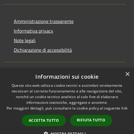
Amministrazione trasparente
Informativa privacy
Note legali
Dichiarazione di accessibilità
×
Informazioni sui cookie
RSS
Copyright © 2026 • Comune di
Questo sito web utilizza cookie tecnici e assimilati strettamente
Accessibilità
Ucria • Powered by
necessari al corretto funzionamento e alla navigazione del sito,
Privacy
Municipium
Accesso
•
nonché un cookie tecnico analitico al solo fine di elaborare
Cookie
redazione
informazioni statistiche, aggregate e anonime.
Mappa del sito
Per maggiori dettagli, può consultare la cookie policy al seguente
link
Area riservata
RIFIUTA TUTTO
ACCETTA TUTTO
Lettura webmail
Lettura PEC
MOSTRA DETTAGLI