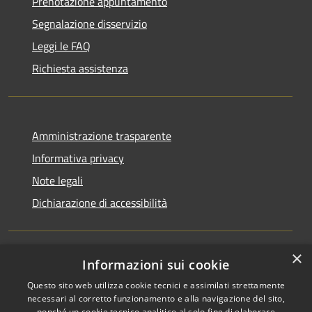
Prenotazione appuntamento
Segnalazione disservizio
Leggi le FAQ
Richiesta assistenza
Amministrazione trasparente
Informativa privacy
Note legali
Dichiarazione di accessibilità
×
Informazioni sui cookie
RSS
Copyright © 2026 • Comune di
Questo sito web utilizza cookie tecnici e assimilati strettamente
Accessibilità
Ucria • Powered by
necessari al corretto funzionamento e alla navigazione del sito,
Privacy
Municipium
Accesso
•
nonché un cookie tecnico analitico al solo fine di elaborare