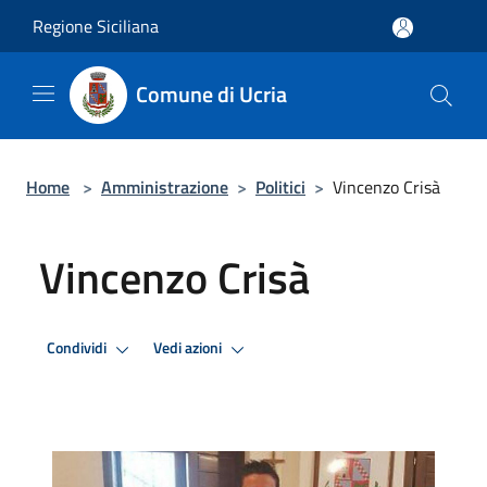
Salta al contenuto principale
Regione Siciliana
Comune di Ucria
Home
>
Amministrazione
>
Politici
>
Vincenzo Crisà
Vincenzo Crisà
Condividi
Vedi azioni