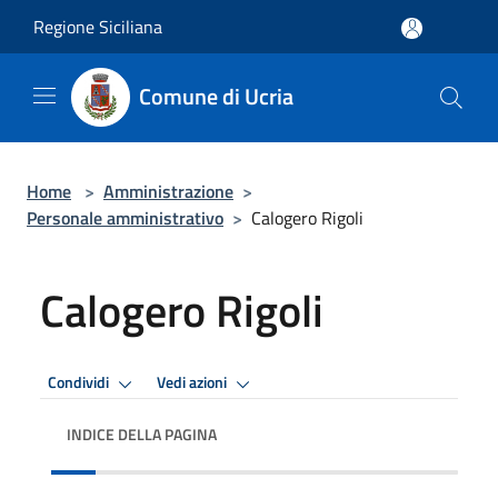
Salta al contenuto principale
Regione Siciliana
Comune di Ucria
Home
>
Amministrazione
>
Personale amministrativo
>
Calogero Rigoli
Calogero Rigoli
Condividi
Vedi azioni
INDICE DELLA PAGINA