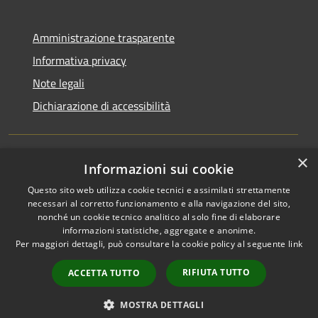
Amministrazione trasparente
Informativa privacy
Note legali
Dichiarazione di accessibilità
×
Informazioni sui cookie
RSS
Copyright © 2026 • Comune di
Questo sito web utilizza cookie tecnici e assimilati strettamente
Accessibilità
Ucria • Powered by
necessari al corretto funzionamento e alla navigazione del sito,
Privacy
Municipium
Accesso
•
nonché un cookie tecnico analitico al solo fine di elaborare
Cookie
redazione
informazioni statistiche, aggregate e anonime.
Mappa del sito
Per maggiori dettagli, può consultare la cookie policy al seguente
link
Area riservata
RIFIUTA TUTTO
ACCETTA TUTTO
Lettura webmail
Lettura PEC
MOSTRA DETTAGLI