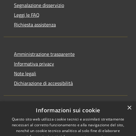
Segnalazione disservizio
Leggi le FAQ
Richiesta assistenza
Amministrazione trasparente
Informativa privacy
Note legali
Dichiarazione di accessibilità
×
Informazioni sui cookie
RSS
Copyright © 2026 • Comune di
Questo sito web utilizza cookie tecnici e assimilati strettamente
Accessibilità
Ucria • Powered by
necessari al corretto funzionamento e alla navigazione del sito,
Privacy
Municipium
Accesso
•
nonché un cookie tecnico analitico al solo fine di elaborare
Cookie
redazione