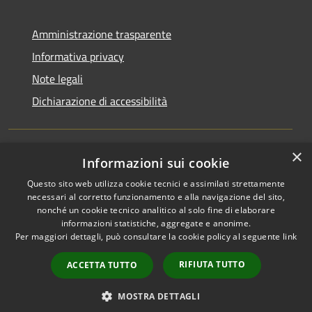
Amministrazione trasparente
Informativa privacy
Note legali
Dichiarazione di accessibilità
×
Informazioni sui cookie
RSS
Copyright © 2026 • Comune di
Questo sito web utilizza cookie tecnici e assimilati strettamente
Accessibilità
Ucria • Powered by
necessari al corretto funzionamento e alla navigazione del sito,
Privacy
Municipium
Accesso
•
nonché un cookie tecnico analitico al solo fine di elaborare
Cookie
redazione
informazioni statistiche, aggregate e anonime.
Mappa del sito
Per maggiori dettagli, può consultare la cookie policy al seguente
link
Area riservata
RIFIUTA TUTTO
ACCETTA TUTTO
Lettura webmail
Lettura PEC
MOSTRA DETTAGLI