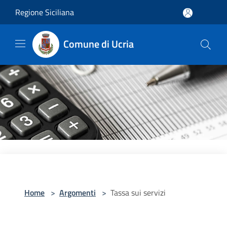
Salta al contenuto principale
Regione Siciliana
Comune di Ucria
Home
>
Argomenti
>
Tassa sui servizi