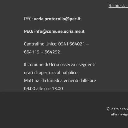
Richiesta
PEC:
ucria.protocollo@pec.it
PEO: info@comune.ucria.me.it
Centralino Unico: 0941.664021 –
664119 – 664292
Il Comune di Ucria osserva i seguenti
orari di apertura al pubblico:
Mattina: da lunedì a venerdì dalle ore
09.00 alle ore 13.00
Pomeriggio: lunedì e giovedì dalle ore
16.00 alle ore 17.00
Questo sito 
alla navig