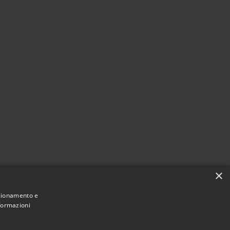
×
nzionamento e
nformazioni