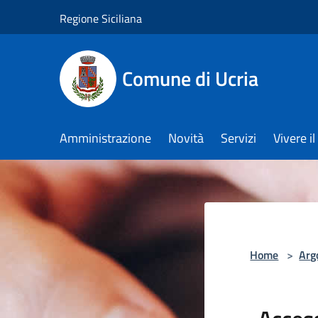
Salta al contenuto principale
Regione Siciliana
Comune di Ucria
Amministrazione
Novità
Servizi
Vivere 
Home
>
Arg